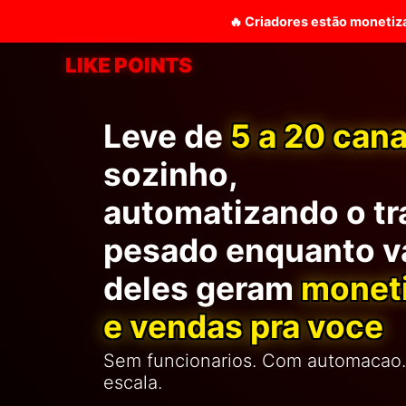
🔥 Criadores estão monetiz
LIKE POINTS
Leve de
5 a 20 cana
sozinho,
automatizando o tr
pesado enquanto v
deles geram
monet
e vendas pra voce
Sem funcionarios. Com automacao
escala.