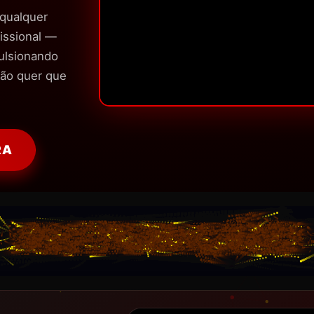
 qualquer
issional —
ulsionando
não quer que
RA