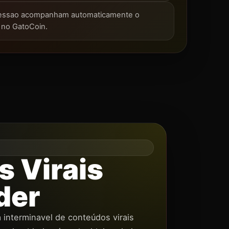
 sessao acompanham automaticamente o
o no GatoCoin.
s Virais
der
 interminavel de conteúdos virais