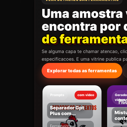
Uma amostra 
encontra por 
de ferrament
Se alguma capa te chamar atencao, cliq
especificacoes. E uma vitrine publica p
Explorar todas as ferramentas
Prompts
com video
Gerado
videos
Separador Gpt
Mist
Plus com...
conte
Ferramenta: