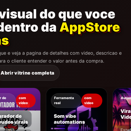
visual do que voce
dentro da
AppStore
as
ue e veja a pagina de detalhes com video, descricao e
ara o cliente entender o valor antes da compra.
Abrir vitrine completa
r de
com
Ferramenta
com
Auto
video
real
video
Vira
urador de
Som vibe
Vide
udos virais
automations
Este 