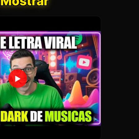
 Mostrar
▶