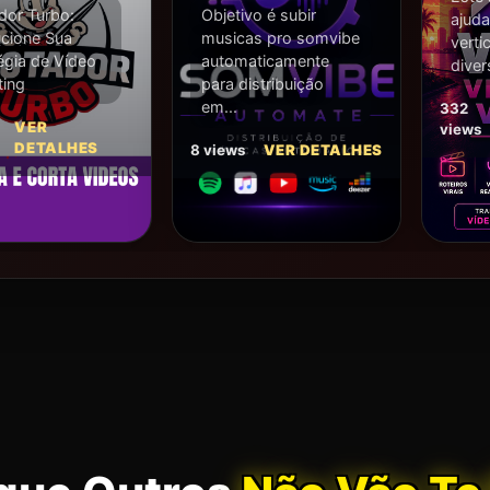
dor Turbo:
Objetivo é subir
ajuda
cione Sua
musicas pro somvibe
verti
égia de Vídeo
automaticamente
diver
ting
para distribuição
em...
332
VER
views
DETALHES
8 views
VER DETALHES