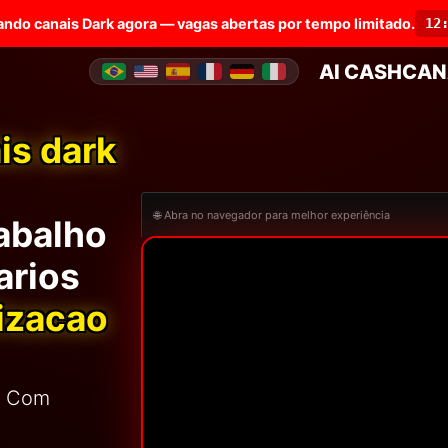
ando canais Dark agora — vagas abertas por tempo limitado.
12
AI CASH
CAN
is dark
🌐 Abra no navegador para melhor experiência
abalho
arios
izacao
. Com