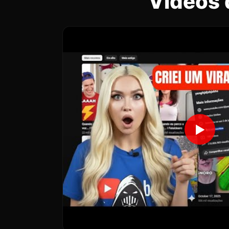
Vídeos 
▶