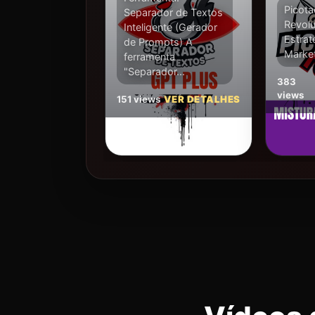
Picota
Separador de Textos
Revolu
Inteligente (Gerador
Estrat
de Prompts) A
Marke
ferramenta
"Separador...
383
views
151 views
VER DETALHES