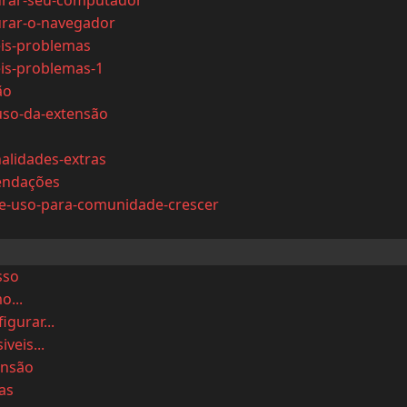
urar-seu-computador
urar-o-navegador
eis-problemas
eis-problemas-1
ão
uso-da-extensão
alidades-extras
endações
de-uso-para-comunidade-crescer
sso
...
igurar...
veis...
ensão
as