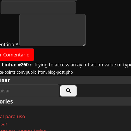
ntário
*
 Linha: #260 ::
Trying to access array offset on value of typ
ke-points.com/public_html/blog-post.php
isar
ories
al-para-uso
sar