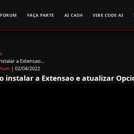
FORUM
FAÇA PARTE
AI CASH
VIBE CODE AI
is
stalar a Extensao...
hum
| 02/04/2022
 instalar a Extensao e atualizar Opci