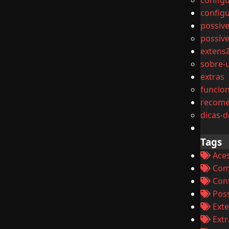
config
config
possiv
possív
extens
sobre-
extras
funcion
recom
dicas-
Tags
Ace
Como
Conf
Possi
Ext
Extr