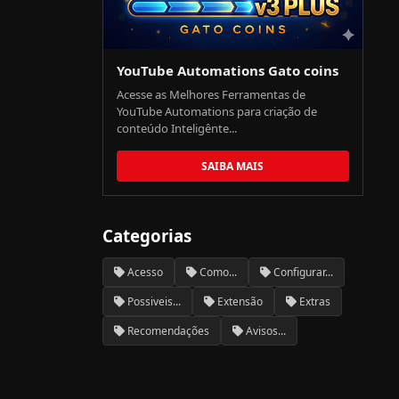
YouTube Automations Gato coins
Acesse as Melhores Ferramentas de
YouTube Automations para criação de
conteúdo Inteligênte...
SAIBA MAIS
Categorias
Acesso
Como...
Configurar...
Possiveis...
Extensão
Extras
Recomendações
Avisos...