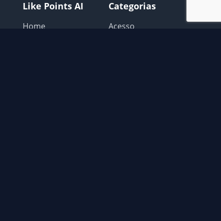
Like Points AI
Categorias
Home
Acesso
Login
Avisos Like points
Como Usar
Configurar o Navegador
Extensão
Extras
Possiveis problemas
Recomendações
Contato
📧
contato@gatocoin.com.br
© 2026 Like Points AI. Todos os direitos reservados.