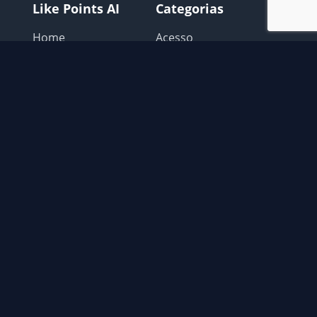
Like Points AI
Categorias
Home
Acesso
Login
Avisos Like points
Como Usar
Configurar o Navegador
Extensão
Extras
Possiveis problemas
Recomendações
Contato
📧
contato@gatocoin.com.br
© 2026 Like Points AI. Todos os direitos reservados.