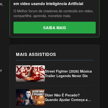
em video usando Inteligência Artificial
e,
O Melhor forum de criadores de conteúdo em video,
compartilhe, aprenda, monetize mais.
SAIBA MAIS
MAIS ASSISTIDOS
er
Street Fighter (2026) Música
Trailer Legends Never Die
Dizer Não É Pecado?
Quando Ajudar Começa a
DESTRUIR | Dilemas da Fé