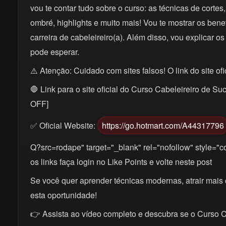
vou te contar tudo sobre o curso: as técnicas de cort
ombré, highlights e muito mais! Vou te mostrar os bene
carreira de cabeleireiro(a). Além disso, vou explicar os
pode esperar.
⚠️ Atenção: Cuidado com sites falsos! O link do site ofi
🛑 Link para o site oficial do Curso Cabeleireiro de 
OFF]
✅ Oficial Website:
https://go.hotmart.com/A44317796
Q?src=rodape" target="_blank" rel="nofollow" style="co
os links faça login no Like Points e volte neste post
Se você quer aprender técnicas modernas, atrair mais 
esta oportunidade!
👉 Assista ao vídeo completo e descubra se o Curso C