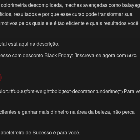
es, colorimetria descomplicada, mechas avançadas como balayag
fícios, resultados e por que esse curso pode transformar sua
 motivos pelos quais ele é tão eficiente e quais resultados você
cial está aqui na descrição.
Sucesso com desconto Black Friday: [Inscreva-se agora com 50%
lor:#ff0000;font-weight:bold;text-decoration:underline;">Para v
clientes e ganhar mais dinheiro na área da beleza, não perca
abeleireiro de Sucesso é para você.