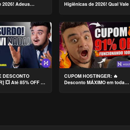
e 2026! Adeus
Higiênicas de 2026! Qual Vale
assadas!
Pena?
E DESCONTO
CUPOM HOSTINGER: 🔥
] 💥 Até 85% OFF na
Desconto MÁXIMO em toda
em!
Internet! 😱