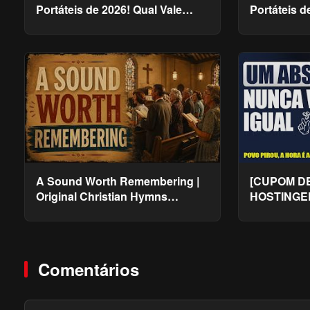
Portáteis de 2026! Qual Vale
Portáteis d
Mais a Pena?
Roupas Am
A Sound Worth Remembering |
[CUPOM D
Original Christian Hymns
HOSTINGER
Inspired by the Golden Age of
Hospedag
Worship
Comentários