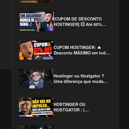
Christian Hymns Inspired by
the Golden Age of Worship
[CUPOM DE DESCONTO
HOSTINGER] 💥 Até 85%
OFF na Hospedagem!
CUPOM HOSTINGER: 🔥
Desconto MÁXIMO em toda
Internet! 😱
Hostinger ou Hostgator ?
Uma diferença que muda
TUDO!! #hostinger
#hostgator
#hostingerouhostgator
HOSTINGER OU
HOSTGATOR : (
COMPROVADO!! ) em 2025 ✅