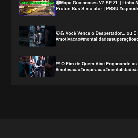
🔴Mapa Guaianases V2 SP ZL | Linha 3
Proton Bus Simulator | PBSU #cqmod
⏰💪 Você Vence o Despertador... ou E
#motivacao#mentalidade#superação#d
🚨 O Fim de Quem Vive Enganando as
#motivacao#inspiracao#mentalidade#s