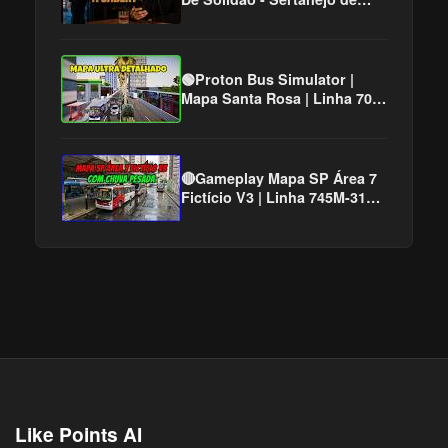
Boteco e Sofrência - Nico
Veras
🟢Proton Bus Simulator |
Mapa Santa Rosa | Linha 703
| PBS2 | Mods | Simulador de
Ônibus
🔴Gameplay Mapa SP Área 7
Fictício V3 | Linha 745M-31
Com MIDI | Proton Bus
Simulator #cqmods
Like Points AI