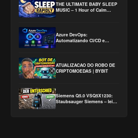
THE ULTIMATE BABY SLEEP
MUSIC – 1 Hour of Calm
Piano, Harp & Soft Womb
Sounds for Deep Sleep
Azure DevOps:
Automatizando CI/CD e
Acelerando a Entrega de
Software
ATUALIZACAO DO ROBO DE
CRIPTOMOEDAS | BYBIT
Siemens Q5.0 VSQ5X1230:
Staubsauger Siemens – leise,
stark & ideal bei Tierhaaren!