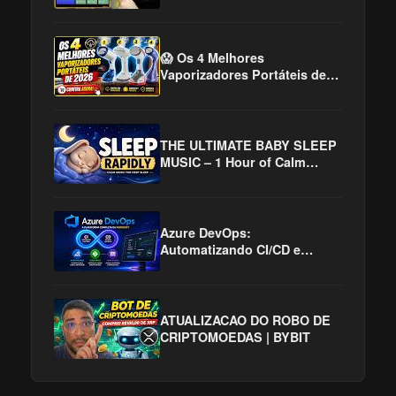
😱 Os 4 Melhores
Vaporizadores Portáteis de
2026! Adeus Roupas
Amassadas!
THE ULTIMATE BABY SLEEP
MUSIC – 1 Hour of Calm
Piano, Harp & Soft Womb
Sounds for Deep Sleep
Azure DevOps:
Automatizando CI/CD e
Acelerando a Entrega de
Software
ATUALIZACAO DO ROBO DE
CRIPTOMOEDAS | BYBIT