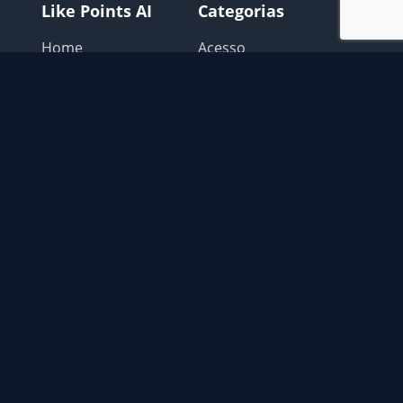
Like Points AI
Categorias
Home
Acesso
Login
Avisos Like points
Como Usar
Configurar o Navegador
Extensão
Extras
Possiveis problemas
Recomendações
Contato
📧
contato@gatocoin.com.br
© 2026 Like Points AI. Todos os direitos reservados.