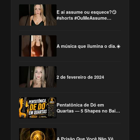
E aí assume ou esquece?😏
#shorts #OuMeAssume
#sertanejo
A música que ilumina o dia.☀️
2 de fevereiro de 2024
Pentatônica de Dó em
Quartas — 5 Shapes no Baixo
100 BPM 🎸
A Prisão Que Você Não Vê