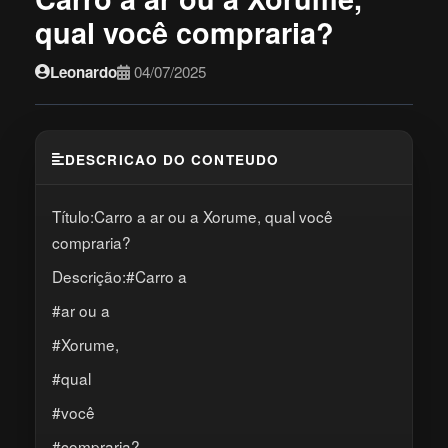
qual você compraria?
Leonardo
04/07/2025
DESCRICAO DO CONTEUDO
Título:Carro a ar ou a Xorume, qual você
compraria?
Descrição:#Carro a
#ar ou a
#Xorume,
#qual
#você
#compraria?