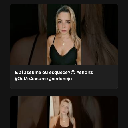
E aí assume ou esquece?😏 #shorts
#OuMeAssume #sertanejo