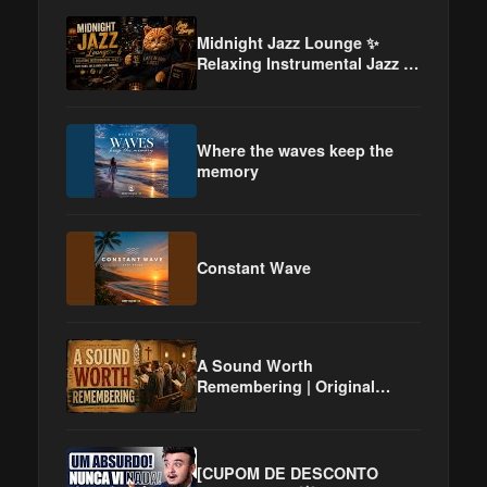
Midnight Jazz Lounge ✨
Relaxing Instrumental Jazz |
Cozy Piano, Sax & Vinyl Café
Ambience
Where the waves keep the
memory
Constant Wave
A Sound Worth
Remembering | Original
Christian Hymns Inspired by
the Golden Age of Worship
[CUPOM DE DESCONTO