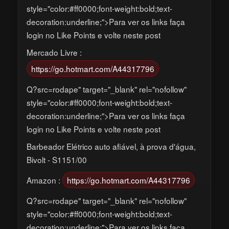
style="color:#ff0000;font-weight:bold;text-
decoration:underline;">Para ver os links faça
login no Like Points e volte neste post
Mercado Livre :
https://go.hotmart.com/A44317796
Q?src=rodape" target="_blank" rel="nofollow"
style="color:#ff0000;font-weight:bold;text-
decoration:underline;">Para ver os links faça
login no Like Points e volte neste post
Barbeador Elétrico auto afiável, à prova d'água,
Bivolt - S1151/00
Amazon :
https://go.hotmart.com/A44317796
Q?src=rodape" target="_blank" rel="nofollow"
style="color:#ff0000;font-weight:bold;text-
decoration:underline;">Para ver os links faça