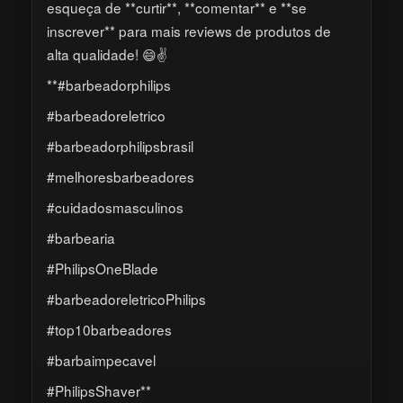
esqueça de **curtir**, **comentar** e **se
inscrever** para mais reviews de produtos de
alta qualidade! 😄✌️
**#barbeadorphilips
#barbeadoreletrico
#barbeadorphilipsbrasil
#melhoresbarbeadores
#cuidadosmasculinos
#barbearia
#PhilipsOneBlade
#barbeadoreletricoPhilips
#top10barbeadores
#barbaimpecavel
#PhilipsShaver**