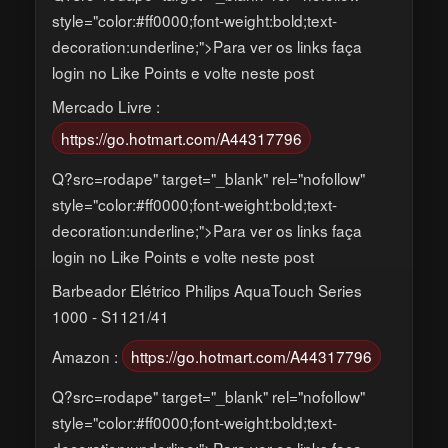
style="color:#ff0000;font-weight:bold;text-
decoration:underline;">Para ver os links faça
login no Like Points e volte neste post
Mercado Livre :
https://go.hotmart.com/A44317796
Q?src=rodape" target="_blank" rel="nofollow"
style="color:#ff0000;font-weight:bold;text-
decoration:underline;">Para ver os links faça
login no Like Points e volte neste post
Barbeador Elétrico Philips AquaTouch Series
1000 - S1121/41
Amazon :
https://go.hotmart.com/A44317796
Q?src=rodape" target="_blank" rel="nofollow"
style="color:#ff0000;font-weight:bold;text-
decoration:underline;">Para ver os links faça