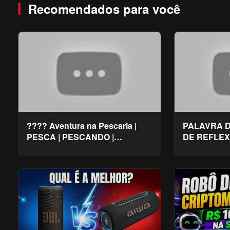
Recomendados para você
???? Aventura na Pescaria |
PALAVRA D
PESCA | PESCANDO |
DE REFLEX
CHAPOLIN COLORADO pesca
|PALAVRA 
magnetica #pesca #fishing
MENSAGENS
#fish
#mensagem 