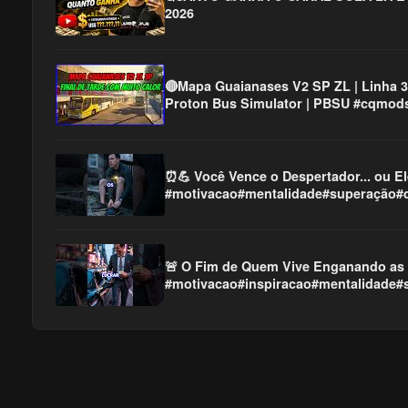
2026
🔴Mapa Guaianases V2 SP ZL | Linha 3
Proton Bus Simulator | PBSU #cqmod
⏰💪 Você Vence o Despertador... ou E
#motivacao#mentalidade#superação#d
🚨 O Fim de Quem Vive Enganando as
#motivacao#inspiracao#mentalidade#s