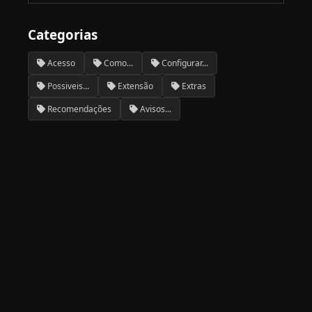
Categorias
Acesso
Como...
Configurar...
Possiveis...
Extensão
Extras
Recomendações
Avisos...