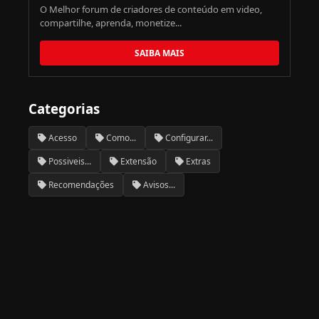
O Melhor forum de criadores de conteúdo em video,
compartilhe, aprenda, monetize...
SAIBA MAIS
Categorias
Acesso
Como...
Configurar...
Possiveis...
Extensão
Extras
Recomendações
Avisos...